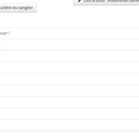
Lire la suite : Assemblée Géné
culière du sanglier
ser !