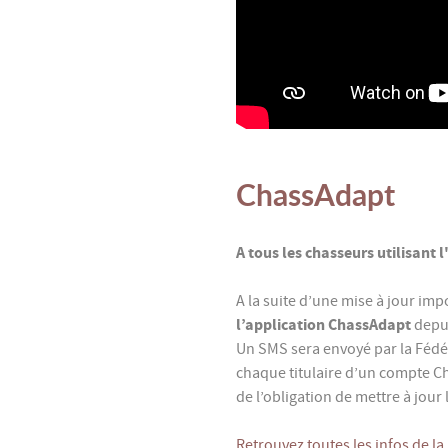
ChassAdapt
A tous les chasseurs utilisant
A la suite d’une mise à jour imp
l’application ChassAdapt
depui
Un SMS sera envoyé par la Fédé
chaque titulaire d’un compte Ch
de l’obligation de mettre à jour 
Retrouvez toutes les infos de la