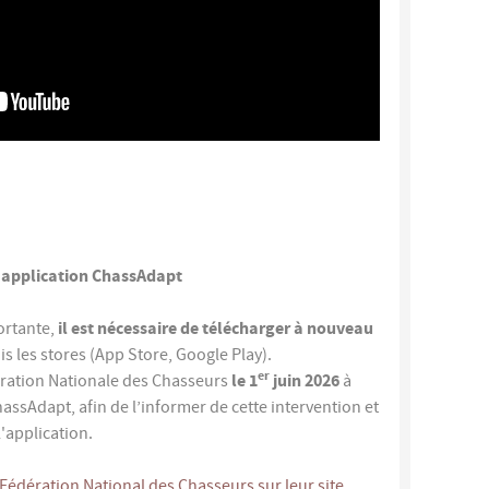
 l'application ChassAdapt
il est nécessaire de télécharger à nouveau
ortante,
s les stores (App Store, Google Play).
er
le 1
juin
2026
ration Nationale des Chasseurs
à
assAdapt, afin de l’informer de cette intervention et
l'application.
 Fédération National des Chasseurs sur leur site.