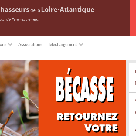
hasseurs
Loire-Atlantique
de la
tion de l'environnement
ions
Associations
Téléchargement