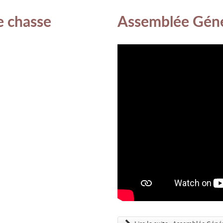
e chasse
Assemblée Géné