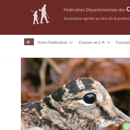
C
Fédération Départementale des
Association agréée au titre de la protec
Votre Fédération
Chasser en L-A
Format