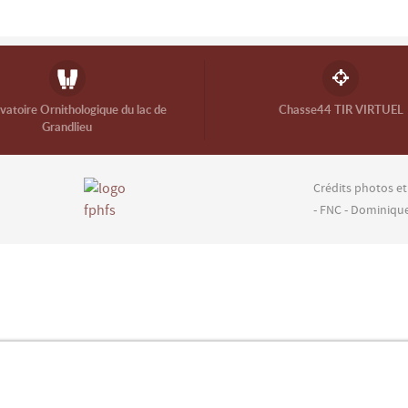
atoire Ornithologique du lac de
Chasse44 TIR VIRTUEL
Grandlieu
Crédits photos et
- FNC - Dominiqu