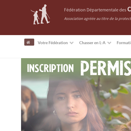
C
Fédération Départementale des
Association agréée au titre de la protec
Votre Fédération
Chasser en L-A
Format