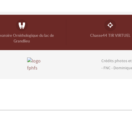
atoire Ornithologique du lac de
Chasse44 TIR VIRTUEL
Grandlieu
Crédits photos et
- FNC - Dominiqu