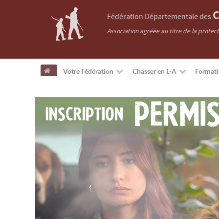
C
Fédération Départementale des
Association agréée au titre de la protec
Votre Fédération
Chasser en L-A
Format