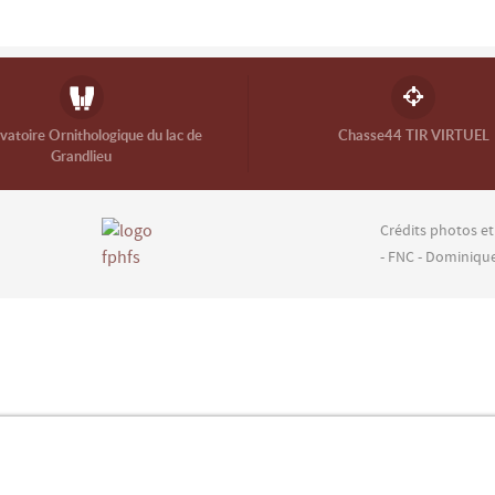
atoire Ornithologique du lac de
Chasse44 TIR VIRTUEL
Grandlieu
Crédits photos et
- FNC - Dominiqu