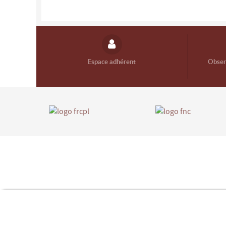
Espace adhérent
Observ