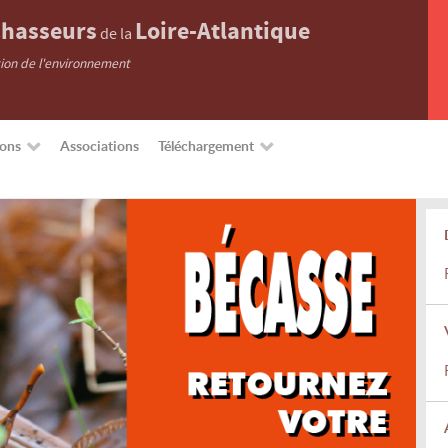
hasseurs
Loire-Atlantique
de la
tion de l'environnement
ions
Associations
Téléchargement