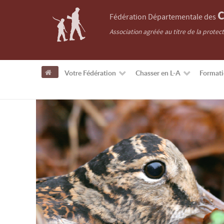
C
Fédération Départementale des
Association agréée au titre de la protec
Votre Fédération
Chasser en L-A
Format