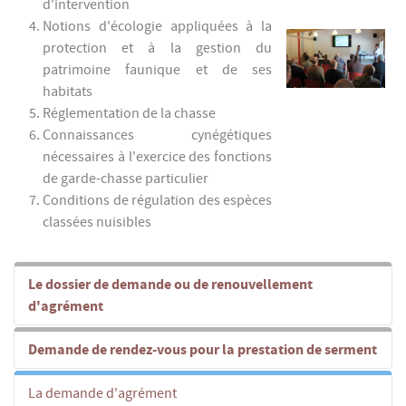
d'intervention
Notions d'écologie appliquées à la
protection et à la gestion du
patrimoine faunique et de ses
habitats
Réglementation de la chasse
Connaissances cynégétiques
nécessaires à l'exercice des fonctions
de garde-chasse particulier
Conditions de régulation des espèces
classées nuisibles
Le dossier de demande ou de renouvellement
d'agrément
Demande de rendez-vous pour la prestation de serment
La demande d'agrément (1ère demande et
renouvellement) est dématérialisée. Elle se fait via
La demande d'agrément