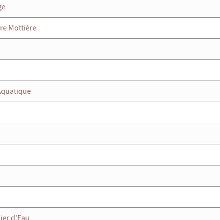
ge
re Mottière
 Aquatique
ier d'Eau