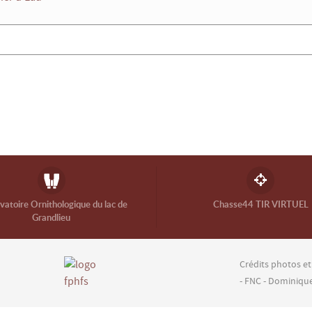
atoire Ornithologique du lac de
Chasse44 TIR VIRTUEL
Grandlieu
Crédits photos et
- FNC - Dominiqu