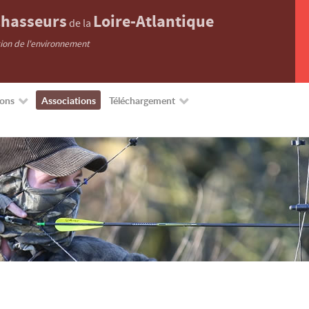
hasseurs
Loire-Atlantique
de la
tion de l'environnement
ions
Associations
Téléchargement