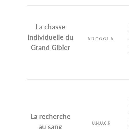
La chasse
individuelle du
A.D.C.G.G.L.A.
Grand Gibier
La recherche
U.N.U.C.R
au sang