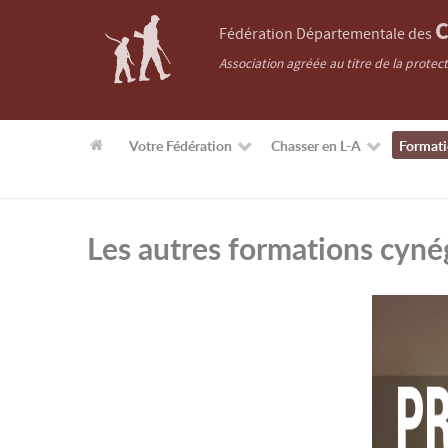
C
Fédération Départementale des
Association agréée au titre de la protec
Votre Fédération
Chasser en L-A
Format
Les autres formations cyné