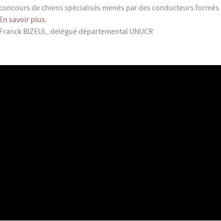
concours de chiens spécialisés menés par des conducteurs formés 
En savoir plus
.
Franck BIZEUL, délégué départemental UNUCR