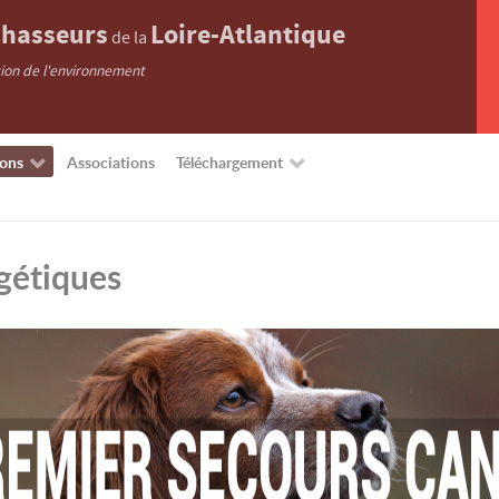
hasseurs
Loire-Atlantique
de la
tion de l'environnement
ions
Associations
Téléchargement
gétiques