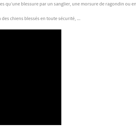
elles qu’une blessure par un sanglier, une morsure de ragondin ou e
es chiens blessés en toute sécurité, ...