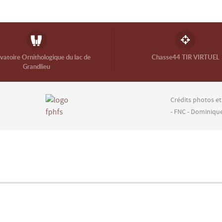
atoire Ornithologique du lac de
Chasse44 TIR VIRTUEL
Grandlieu
Crédits photos et
- FNC - Dominiqu