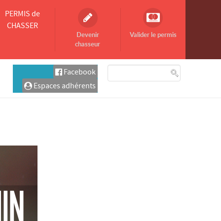
PERMIS de
CHASSER
Devenir
Valider le permis
chasseur
Facebook
Espaces adhérents