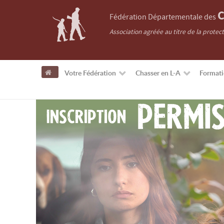
C
Fédération Départementale des
Association agréée au titre de la protec
Votre Fédération
Chasser en L-A
Format