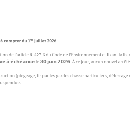
er
 à compter du 1
juillet 2026
tion de l’article R. 427-6 du Code de l’Environnement et fixant la lis
𝗮̀ 𝗲́𝗰𝗵𝗲́𝗮𝗻𝗰𝗲 le 𝟯𝟬 𝗷𝘂𝗶𝗻 𝟮𝟬𝟮𝟲. À ce jour, aucun nouvel ar
struction (piégeage, tir par les gardes chasse particuliers, déterra
suspendue.