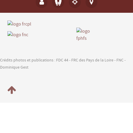
*
Champ requis
Nom
*
E-mail
*
Crédits photos et publications : FDC 44 - FRC des Pays de la Loire - FNC -
Dominique Gest
Sujet
*
Message
*