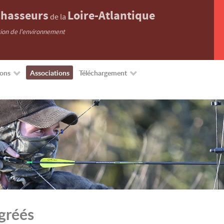
hasseurs
Loire-Atlantique
de la
tion de l'environnement
ions
Associations
Téléchargement
gréés