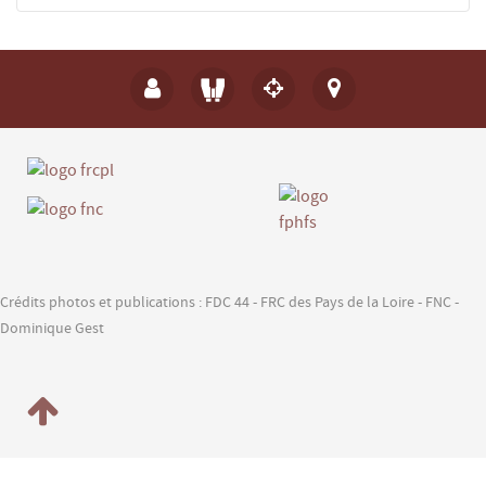
Envoyer un e-mail
*
Champ requis
Formation Chasse à l'Arc.
Nom
*
E-mail
*
Crédits photos et publications : FDC 44 - FRC des Pays de la Loire - FNC -
Sujet
*
Dominique Gest
Message
*