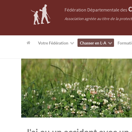
C
Fédération Départementale des
Association agréée au titre de la protec
Votre Fédération
Chasser en L-A
Format
J'ai eu un accident avec un 