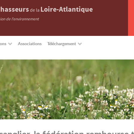
hasseurs
Loire-Atlantique
de la
tion de l'environnement
ions
Associations
Téléchargement
sanglier, la fédération rembourse 